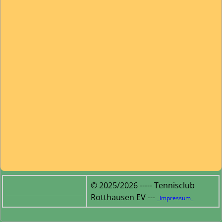
© 2025/2026 ----- Tennisclub
______________________
Rotthausen EV ---
_Impressum_