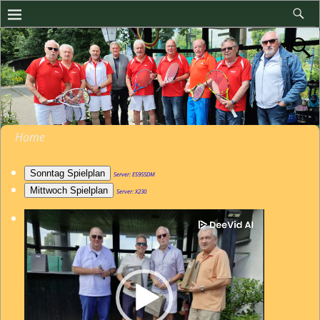
Home
Sonntag Spielplan
Server: ES955DM
Mittwoch Spielplan
Server: X230
Video-
Player